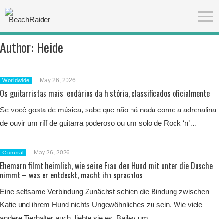
Author:
Heide
May 26, 2026
Worldwide
Os guitarristas mais lendários da história, classificados oficialmente
Se você gosta de música, sabe que não há nada como a adrenalina
de ouvir um riff de guitarra poderoso ou um solo de Rock ‘n’…
May 26, 2026
General
Ehemann filmt heimlich, wie seine Frau den Hund mit unter die Dusche
nimmt – was er entdeckt, macht ihn sprachlos
Eine seltsame Verbindung Zunächst schien die Bindung zwischen
Katie und ihrem Hund nichts Ungewöhnliches zu sein. Wie viele
andere Tierhalter auch, liebte sie es, Bailey um…